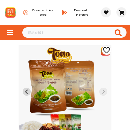
Download in App
Download in
store
Playstore