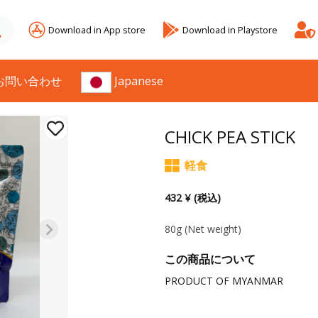
Download in App store
Download in Playstore
お問い合わせ
Japanese
CHICK PEA STICK
軽食
432 ¥ (税込)
80g
(Net weight)
この商品について
PRODUCT OF MYANMAR