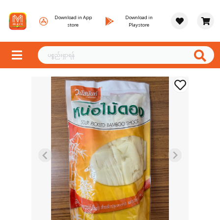
Download in App
Download in
store
Playstore