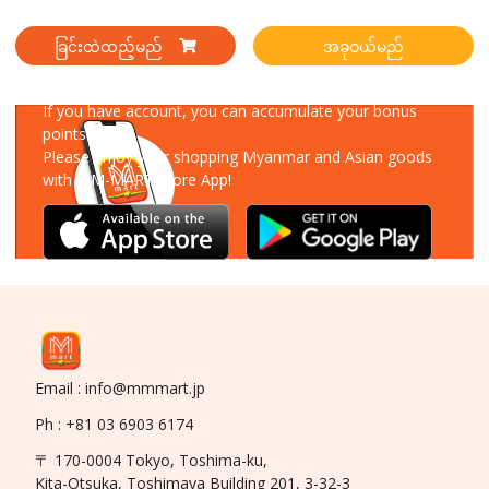
ခြင်းထဲထည့်မည်
အခုဝယ်မည်
Download Our App
If you have account, you can accumulate your bonus
points!
Please enjoy your shopping Myanmar and Asian goods
with MM-MART Store App!
Email : info@mmmart.jp
Ph : +81 03 6903 6174
〒 170-0004 Tokyo, Toshima-ku,
Kita-Otsuka, Toshimaya Building 201, 3-32-3