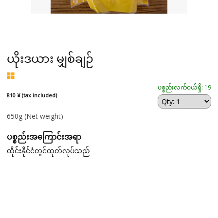
ယိုးဒယား မျှစ်ချဉ်
ပစ္စည်းလက်ဝယ်ရှိ: 19
810 ¥ (tax included)
650g
(Net weight)
ပစ္စည်းအကြောင်းအရာ
ထိုင်းနိုင်ငံတွင်ထုတ်လုပ်သည်