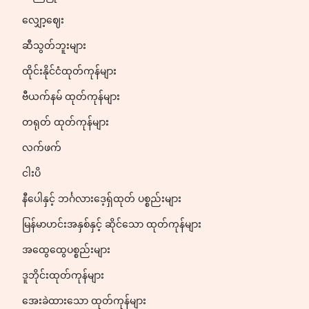
လျှော့ဈေး
ဆီသွတ်ဘူးများ
ထိုင်းနိုင်ငံထုတ်ကုန်များ
ဗီယက်နမ် ထုတ်ကုန်များ
တရုတ် ထုတ်ကုန်များ
လက်ဖက်
ငါးပိ
နီပေါနှင့် ဘင်္ဂလားဒေ့ရှ်ထုတ် ပစ္စည်းများ
မြန်မာဟင်းအနှစ်နှင့် ဆိုင်သော ထုတ်ကုန်များ
အထွေထွေပစ္စည်းများ
ဒူဘိုင်းထုတ်ကုန်များ
အေးခဲထားသော ထုတ်ကုန်များ