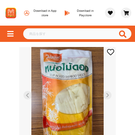
Download in App
Download in
store
Playstore