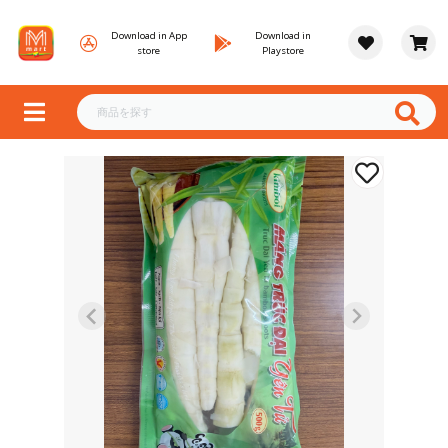
Download in App
Download in
store
Playstore