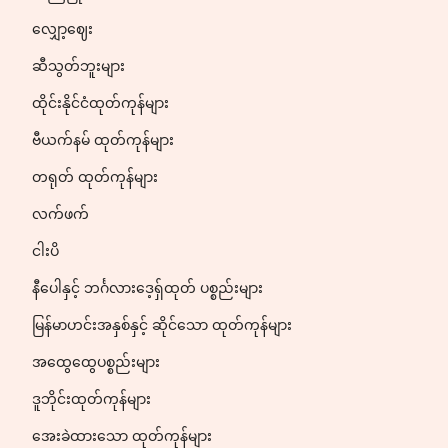
လျှော့ဈေး
ဆီသွတ်ဘူးများ
ထိုင်းနိုင်ငံထုတ်ကုန်များ
ဗီယက်နမ် ထုတ်ကုန်များ
တရုတ် ထုတ်ကုန်များ
လက်ဖက်
ငါးပိ
နီပေါနှင့် ဘင်္ဂလားဒေ့ရှ်ထုတ် ပစ္စည်းများ
မြန်မာဟင်းအနှစ်နှင့် ဆိုင်သော ထုတ်ကုန်များ
အထွေထွေပစ္စည်းများ
ဒူဘိုင်းထုတ်ကုန်များ
အေးခဲထားသော ထုတ်ကုန်များ