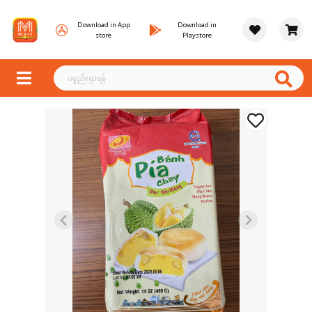
Download in App
Download in
store
Playstore