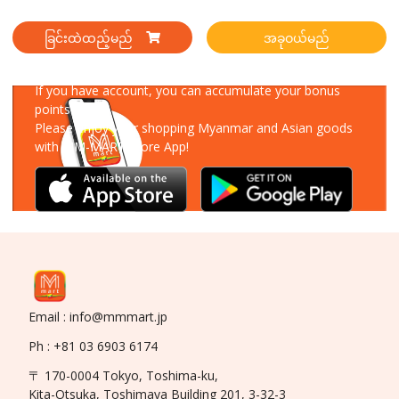
ခြင်းထဲထည့်မည်
အခုဝယ်မည်
Download Our App
If you have account, you can accumulate your bonus
points!
Please enjoy your shopping Myanmar and Asian goods
with MM-MART Store App!
Email : info@mmmart.jp
Ph : +81 03 6903 6174
〒 170-0004 Tokyo, Toshima-ku,
Kita-Otsuka, Toshimaya Building 201, 3-32-3