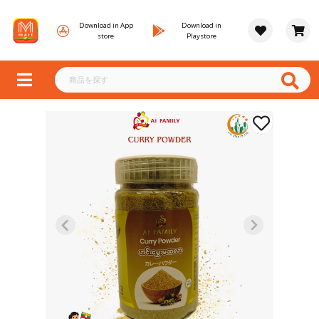
Download in App
Download in
store
Playstore