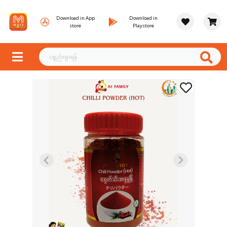
Download in App
Download in
store
Playstore