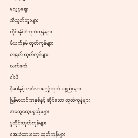
လျှော့ဈေး
ဆီသွတ်ဘူးများ
ထိုင်းနိုင်ငံထုတ်ကုန်များ
ဗီယက်နမ် ထုတ်ကုန်များ
တရုတ် ထုတ်ကုန်များ
လက်ဖက်
ငါးပိ
နီပေါနှင့် ဘင်္ဂလားဒေ့ရှ်ထုတ် ပစ္စည်းများ
မြန်မာဟင်းအနှစ်နှင့် ဆိုင်သော ထုတ်ကုန်များ
အထွေထွေပစ္စည်းများ
ဒူဘိုင်းထုတ်ကုန်များ
အေးခဲထားသော ထုတ်ကုန်များ