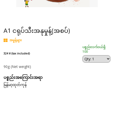
A1 ငရုပ်သီးအနုမှုန့်(အစပ်)
အမှုန့်များ
ပစ္စည်းလက်ဝယ်ရှိ:
100
324 ¥ (tax included)
90g
(Net weight)
ပစ္စည်းအကြောင်းအရာ
မြန်မာ့ထုတ်ကုန်