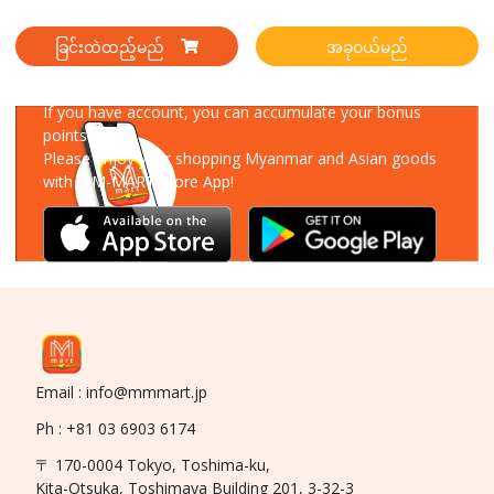
ခြင်းထဲထည့်မည်
အခုဝယ်မည်
Download Our App
If you have account, you can accumulate your bonus
points!
Please enjoy your shopping Myanmar and Asian goods
with MM-MART Store App!
Email : info@mmmart.jp
Ph : +81 03 6903 6174
〒 170-0004 Tokyo, Toshima-ku,
Kita-Otsuka, Toshimaya Building 201, 3-32-3