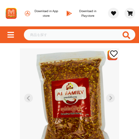
Download in App
Download in
store
Playstore