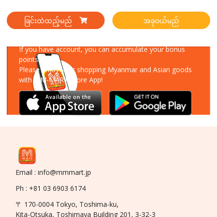
ခြင်းထဲထည့်မည်
အခုဝယ်မည်
Download Our App
If you have account, you can accumulate your bonus
points!
Please enjoy your shopping Myanmar and Asian goods
with MM-MART Store App!
Email : info@mmmart.jp
Ph : +81 03 6903 6174
〒 170-0004 Tokyo, Toshima-ku,
Kita-Otsuka, Toshimaya Building 201, 3-32-3