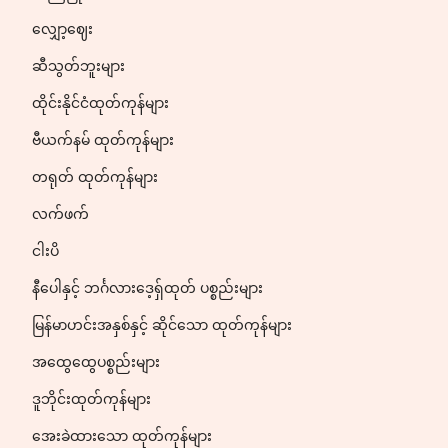
လျှော့ဈေး
ဆီသွတ်ဘူးများ
ထိုင်းနိုင်ငံထုတ်ကုန်များ
ဗီယက်နမ် ထုတ်ကုန်များ
တရုတ် ထုတ်ကုန်များ
လက်ဖက်
ငါးပိ
နီပေါနှင့် ဘင်္ဂလားဒေ့ရှ်ထုတ် ပစ္စည်းများ
မြန်မာဟင်းအနှစ်နှင့် ဆိုင်သော ထုတ်ကုန်များ
အထွေထွေပစ္စည်းများ
ဒူဘိုင်းထုတ်ကုန်များ
အေးခဲထားသော ထုတ်ကုန်များ