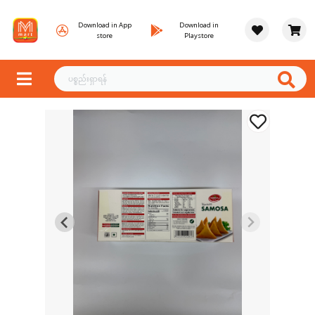
Download in App
Download in
store
Playstore