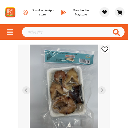
Download in App
Download in
store
Playstore