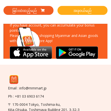
ခြင်းထဲထည့်မည်
အခုဝယ်မည်
Download Our App
If you have account, you can accumulate your bonus
points!
Please enjoy your shopping Myanmar and Asian goods
with MM-MART Store App!
Email : info@mmmart.jp
Ph : +81 03 6903 6174
〒 170-0004 Tokyo, Toshima-ku,
Kita-Otsuka, Toshimaya Building 201, 3-32-3