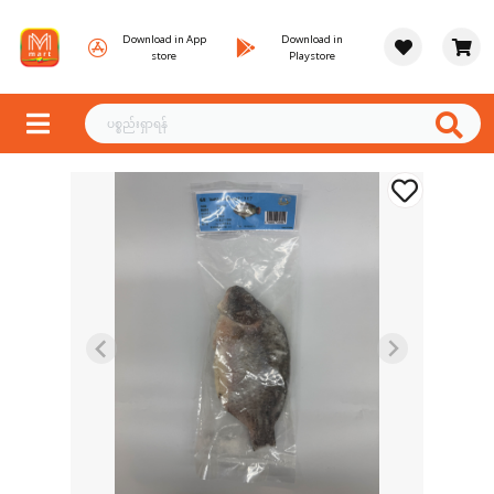
Download in App
Download in
store
Playstore