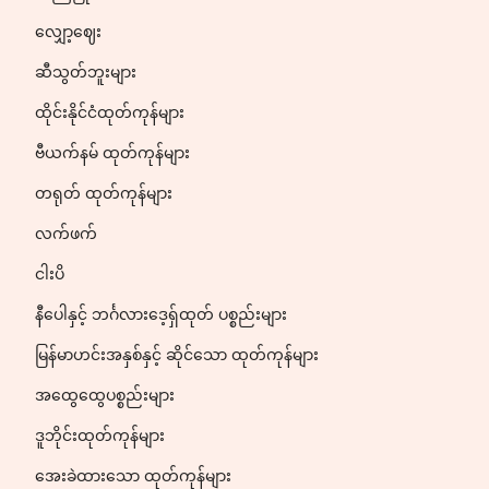
လျှော့ဈေး
ဆီသွတ်ဘူးများ
ထိုင်းနိုင်ငံထုတ်ကုန်များ
ဗီယက်နမ် ထုတ်ကုန်များ
တရုတ် ထုတ်ကုန်များ
လက်ဖက်
ငါးပိ
နီပေါနှင့် ဘင်္ဂလားဒေ့ရှ်ထုတ် ပစ္စည်းများ
မြန်မာဟင်းအနှစ်နှင့် ဆိုင်သော ထုတ်ကုန်များ
အထွေထွေပစ္စည်းများ
ဒူဘိုင်းထုတ်ကုန်များ
အေးခဲထားသော ထုတ်ကုန်များ