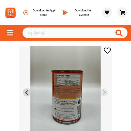
Download in App
Download in
store
Playstore