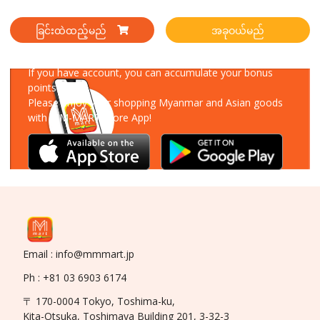
ခြင်းထဲထည့်မည်
အခုဝယ်မည်
Download Our App
If you have account, you can accumulate your bonus
points!
Please enjoy your shopping Myanmar and Asian goods
with MM-MART Store App!
Email : info@mmmart.jp
Ph : +81 03 6903 6174
〒 170-0004 Tokyo, Toshima-ku,
Kita-Otsuka, Toshimaya Building 201, 3-32-3