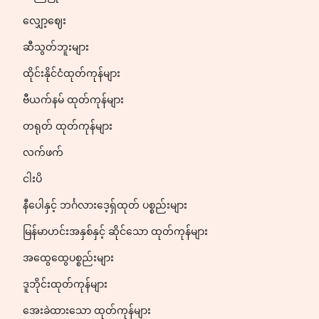
လျှော့ဈေး
ဆီသွတ်ဘူးများ
ထိုင်းနိုင်ငံထုတ်ကုန်များ
ဗီယက်နမ် ထုတ်ကုန်များ
တရုတ် ထုတ်ကုန်များ
လက်ဖက်
ငါးပိ
နီပေါနှင့် ဘင်္ဂလားဒေ့ရှ်ထုတ် ပစ္စည်းများ
မြန်မာဟင်းအနှစ်နှင့် ဆိုင်သော ထုတ်ကုန်များ
အထွေထွေပစ္စည်းများ
ဒူဘိုင်းထုတ်ကုန်များ
အေးခဲထားသော ထုတ်ကုန်များ