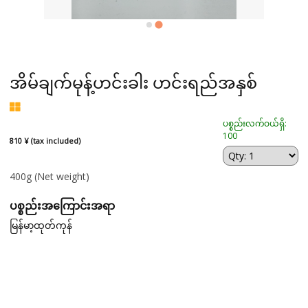
အိမ်ချက်မုန့်ဟင်းခါး ဟင်းရည်အနှစ်
ပစ္စည်းလက်ဝယ်ရှိ:
100
810 ¥ (tax included)
400g
(Net weight)
ပစ္စည်းအကြောင်းအရာ
မြန်မာ့ထုတ်ကုန်