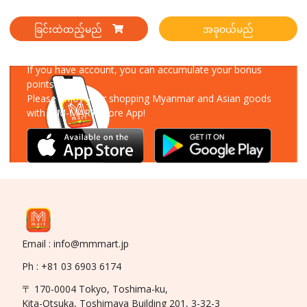
ခြင်းထဲထည့်မည်
အခုဝယ်မည်
Download Our App
If you have account, you can accumulate your bonus
points!
Please enjoy your shopping Myanmar and Asian goods
with MM-MART Store App!
Email : info@mmmart.jp
Ph : +81 03 6903 6174
〒 170-0004 Tokyo, Toshima-ku,
Kita-Otsuka, Toshimaya Building 201, 3-32-3