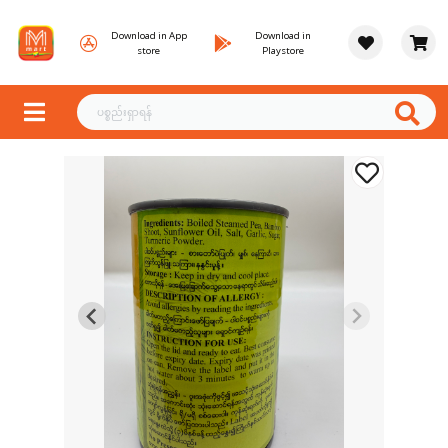
Download in App
Download in
store
Playstore