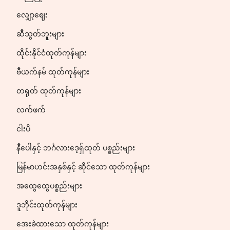
လျှော့ဈေး
ဆီသွတ်ဘူးများ
ထိုင်းနိုင်ငံထုတ်ကုန်များ
ဗီယက်နမ် ထုတ်ကုန်များ
တရုတ် ထုတ်ကုန်များ
လက်ဖက်
ငါးပိ
နီပေါနှင့် ဘင်္ဂလားဒေ့ရှ်ထုတ် ပစ္စည်းများ
မြန်မာဟင်းအနှစ်နှင့် ဆိုင်သော ထုတ်ကုန်များ
အထွေထွေပစ္စည်းများ
ဒူဘိုင်းထုတ်ကုန်များ
အေးခဲထားသော ထုတ်ကုန်များ