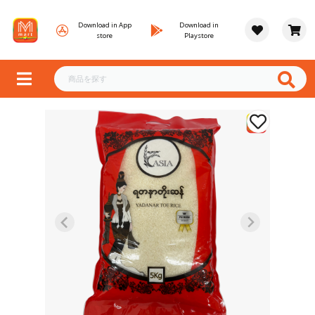
Download in App
Download in
store
Playstore