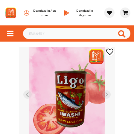
Download in App
Download in
store
Playstore