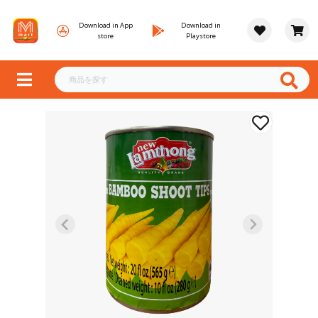
Download in App
Download in
store
Playstore