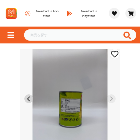
Download in App
Download in
store
Playstore