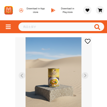
Download in App
Download in
store
Playstore