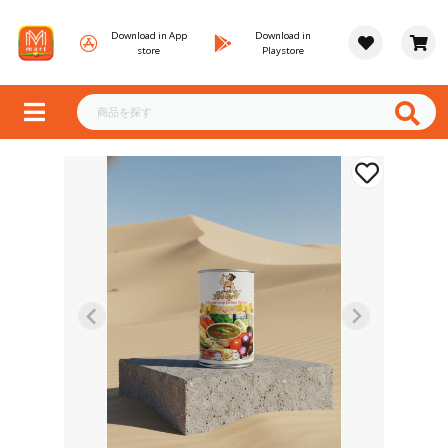
Download in App
Download in
store
Playstore